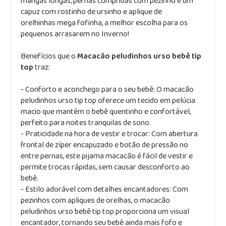
mangas longas, pernas compridas com pezinho e um
capuz com rostinho de ursinho e aplique de
orelhinhas mega fofinha, a melhor escolha para os
pequenos arrasarem no Inverno!
Benefícios que o
Macacão peludinhos urso bebê tip
top
traz:
- Conforto e aconchego para o seu bebê: O macacão
peludinhos urso tip top oferece um tecido em pelúcia
macio que mantém o bebê quentinho e confortável,
perfeito para noites tranquilas de sono.
- Praticidade na hora de vestir e trocar: Com abertura
frontal de zíper encapuzado e botão de pressão no
entre pernas, este pijama macacão é fácil de vestir e
permite trocas rápidas, sem causar desconforto ao
bebê.
- Estilo adorável com detalhes encantadores: Com
pezinhos com apliques de orelhas, o macacão
peludinhos urso bebê tip top proporciona um visual
encantador, tornando seu bebê ainda mais fofo e