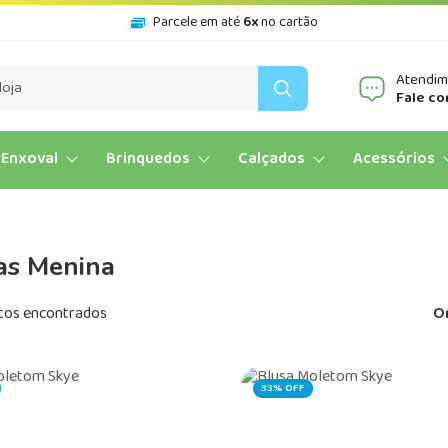
Parcele em até
6x
no cartão
Atendi
Fale co
Enxoval
Brinquedos
Calçados
Acessórios
as Menina
tos encontrados
O
33% OFF