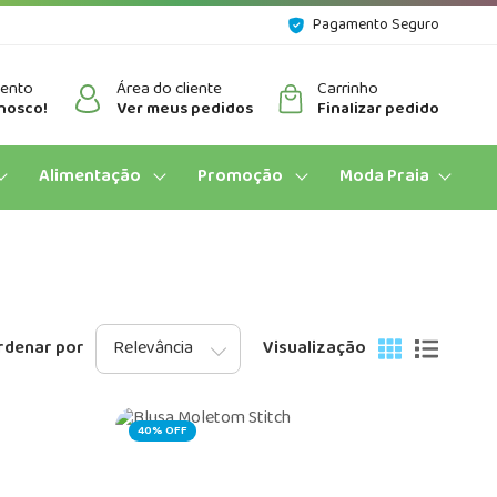
Pagamento Seguro
mento
Área do cliente
Carrinho
nosco!
Ver meus pedidos
Finalizar pedido
Alimentação
Promoção
Moda Praia
rdenar por
Visualização
40% OFF