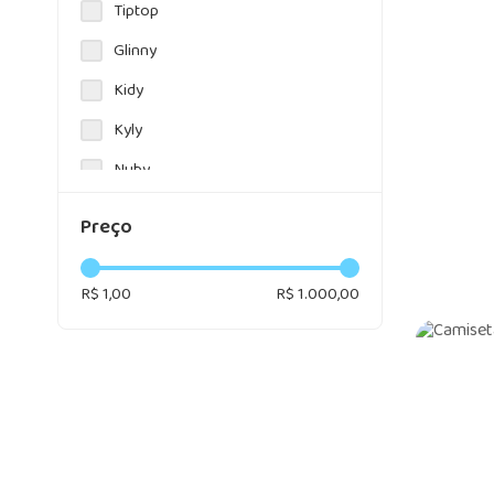
Tiptop
Passeio
Glinny
Promoção
Kidy
Kyly
Nuby
Boca Grande
Preço
Miniclo
Fakini
R$ 1,00
R$ 1.000,00
Marlan
MAM
Chicco
Fisher price
Galzerano