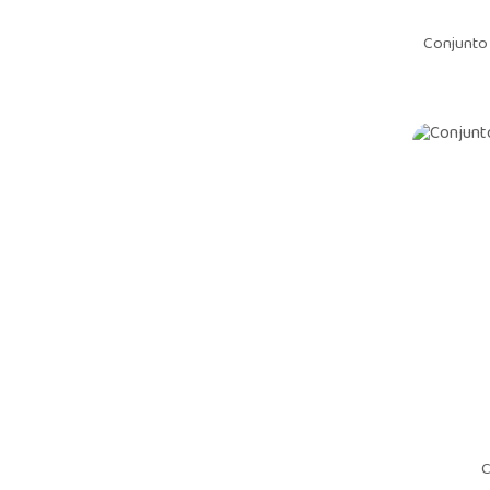
Romitex
Conjunto 
C