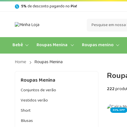
5%
de desconto pagando no
Pix!
Bebê
Roupas Menina
Roupas menino
Home
Roupas Menina
Roup
Roupas Menina
222
produ
Conjuntos de verão
Vestidos verão
Short
33% OFF
Blusas