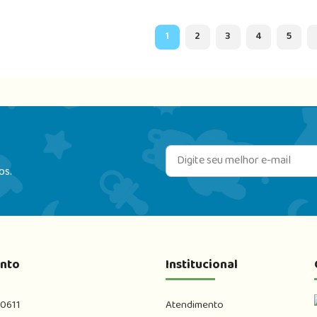
1
2
3
4
5
os.
nto
Institucional
-0611
Atendimento