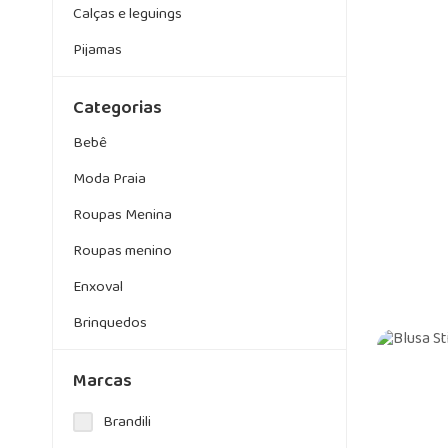
Calças e leguings
Pijamas
Conjuntos de inverno
Categorias
Vestidos inverno
Bebê
Macacão
Moda Praia
Roupas Menina
Roupas menino
Enxoval
Brinquedos
Calçados
Marcas
Acessórios
Brandili
Alimentação