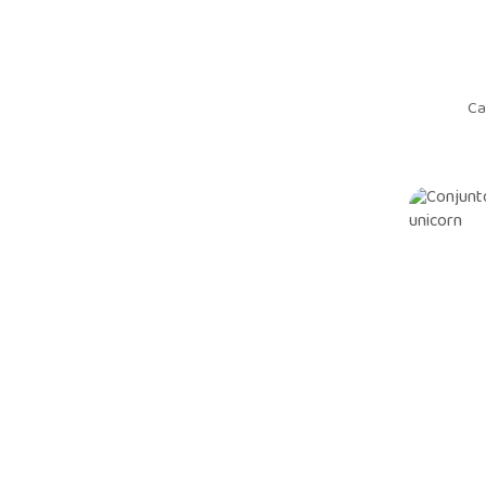
Skiphop
Camesa
FICO
Ca
Lunender hits
Milon
Kiko e Kika
Playground
Young class
Coloritta
Rovitex
Mundi
Trick Nick
Pokotinha