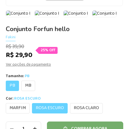
Conjunto Forfun hello
Fakini
R$ 39,90
25% Off
R$ 29,90
Ver opções de pagamento
Tamanho:
PB
PB
MB
Cor:
ROSA ESCURO
MARFIM
ROSA ESCURO
ROSA CLARO
COMPRAR AGORA